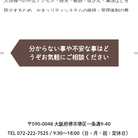
人情報への不正アクセス・紛失・破損・改ざん・漏洩などを
防止するため、セキュリティシステムの維持・管理体制の整
備・社員教育の徹底等の必要な措置を講じ、安全対策を実施
し個人情報の厳重な管理を行います。
個人情報の利用目的
分からない事や不安な事はど
お客様からお預かりした個人情報は、当店からのご連絡や業
うぞお気軽にご相談ください
務のご案内やご質問に対する回答として、電子メールや資料
のご送付に利用いたします。
個人情報の第三者への開示・提供の禁止
当店は、お客様よりお預かりした個人情報を適切に管理し、
次のいずれかに該当する場合を除き、個人情報を第三者に開
示いたしません。
〒590-0048 大阪府堺市堺区一条通9-40
・お客様の同意がある場合
TEL 072-222-7525 / 9:30～18:00（日・月・祝：定休日）