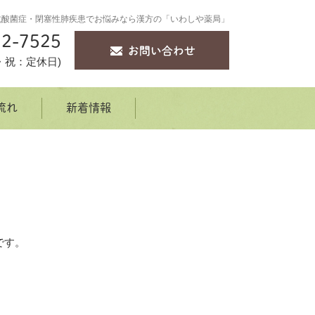
抗酸菌症・閉塞性肺疾患でお悩みなら漢方の「いわしや薬局」
2-7525
・月・祝：定休日)
流れ
新着情報
です。